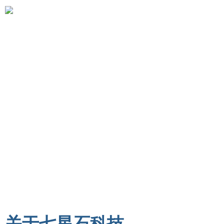
首页
公司简介
星乐会
加入我
关于七星石科技